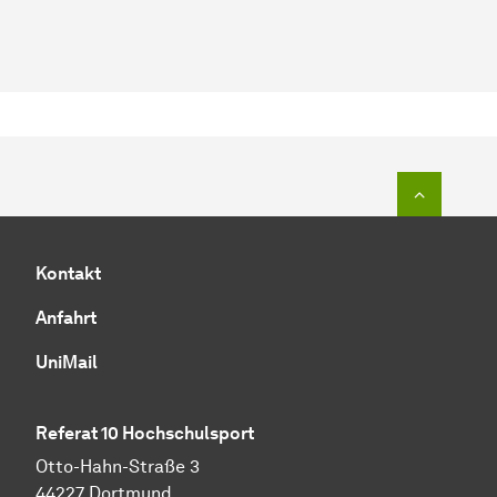
Zum Seit
Kontakt
Anfahrt
UniMail
Referat 10 Hochschulsport
Otto-Hahn-Straße 3
44227 Dortmund