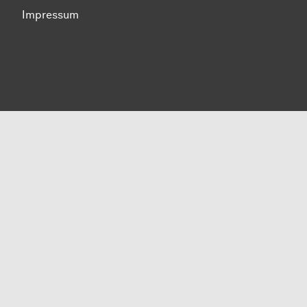
Impressum
Zum Seitenanfang