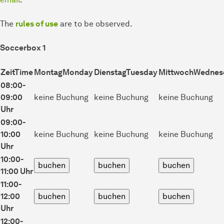
The
rules of use
are to be observed.
Soccerbox 1
Zeit
Time
Montag
Monday
Dienstag
Tuesday
Mittwoch
Wednes
08:00-
09:00
keine Buchung
keine Buchung
keine Buchung
Uhr
09:00-
10:00
keine Buchung
keine Buchung
keine Buchung
Uhr
10:00-
11:00 Uhr
11:00-
12:00
Uhr
12:00-