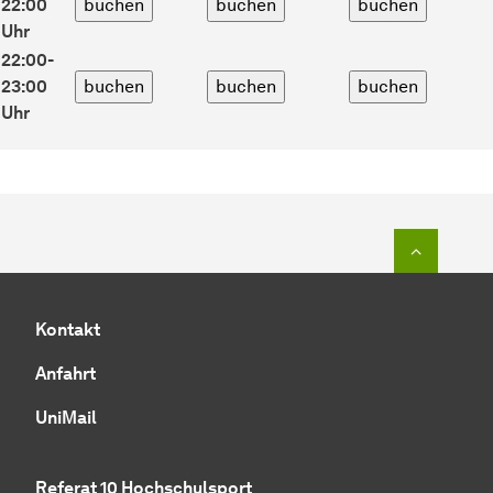
22:00
Uhr
22:00-
23:00
Uhr
Zum Seit
Kontakt
Anfahrt
UniMail
Referat 10 Hochschulsport