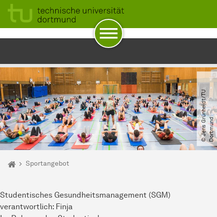
Zum Navigationspfad
Unterseiten von „Sportangebot“
Zur Navigation
Zum Schnellzugriff
Zum Fuß der Seite mit weiteren Services
Zum Inhalt
Zur Startseite
©
J
e
n
s
G
ü
n
h
e
i
d
t​
/​
T
U
D
o
r
t
m
u
n
r
d
Sie sind hier:
Hochschulsport
Sportangebot
Studentisches Gesundheitsmanagement (SGM)
verantwortlich: Finja