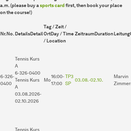
a.m. (please buy a
sports card
first, then book your place
on the course!)
Tag / Zeit /
Nr.
No.
Details
Detail
Ort
Day / Time
Zeitraum
Duration
Leitung
/ Location
Tennis Kurs
A
6-326-0400
6-326-
16:00-
TP3
Marvin
Tennis Kurs
Mo
03.08.-
02.10.
0400
17:00
SP
Zimmer
A
03.08.2026-
02.10.2026
Tennis Kurs