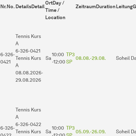
Ort
Day /
Nr.
No.
Details
Detail
Zeitraum
Duration
Leitung
G
Time /
Location
Tennis Kurs
A
6-326-0421
6-326-
10:00
TP3
Tennis Kurs
Sa
08.08.-
29.08.
Soheil Da
0421
-12:00
SP
A
08.08.2026-
29.08.2026
Tennis Kurs
A
6-326-0422
6-326-
10:00
TP3
Tennis Kurs
Sa
05.09.-
26.09.
Soheil Da
0422
-12:00
SP