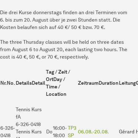
Die drei Kurse donnerstags finden an drei Terminen vom
6. bis zum 20. August über je zwei Stunden statt. Die
Kosten belaufen sich auf 40 €/ 50 € bzw. 70 €.
The three Thursday classes will be held on three dates
from August 6 to August 20, each lasting two hours. The
cost is 40 €, 50 €, or 70 €, respectively.
Tag / Zeit /
Ort
Day /
Nr.
No.
Details
Detail
Zeitraum
Duration
Leitung
Time /
Location
Tennis Kurs
fA
6-326-0418
6-326-
16:00-
TP3
Tennis Kurs
Do
06.08.-
20.08.
Gérard 
0418
18:00
SP