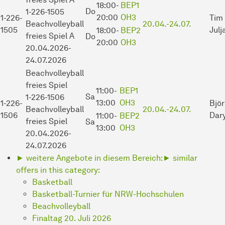
18:00-
BEP1
Do
1-226-1505
20:00
OH3
1-226-
Tim 
Beachvolleyball
20.04.-
24.07.
1505
Julj
18:00-
BEP2
freies Spiel A
Do
20:00
OH3
20.04.2026-
24.07.2026
Beachvolleyball
freies Spiel
11:00-
BEP1
Sa
1-226-1506
13:00
OH3
1-226-
Bjö
Beachvolleyball
20.04.-
24.07.
1506
Dar
11:00-
BEP2
freies Spiel
Sa
13:00
OH3
20.04.2026-
24.07.2026
► weitere Angebote in diesem Bereich:
► similar
offers in this category:
Basketball
Basketball-Turnier für NRW-Hochschulen
Beachvolleyball
Finaltag 20. Juli 2026