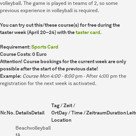
volleyball. The game is played in teams of 2, so some
previous experience in volleyball is required.
You can try out this/these course(s) for free during the
taster week (April 20–24) with the
taster card
.
Requirement:
Sports Card
Course Costs: 0 Euro
Attention! Course bookings for the current week are only
possible after the start of the previous date!
Example:
Course Mon 4:00 - 6:00
pm - After 4:00 pm the
registration for the next week is activated.
Tag / Zeit /
Nr.
No.
Details
Detail
Ort
Day / Time /
Zeitraum
Duration
Lei
Location
Beachvolleyball
fA