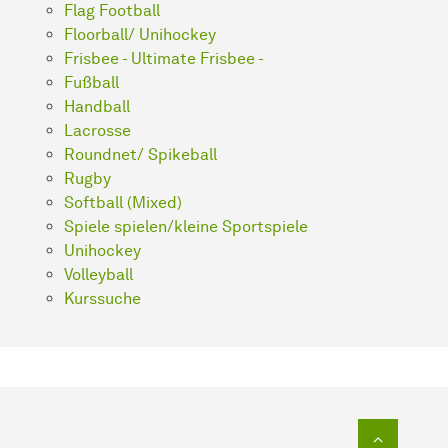
Flag Football
Floorball/ Unihockey
Frisbee - Ultimate Frisbee -
Fußball
Handball
Lacrosse
Roundnet/ Spikeball
Rugby
Softball (Mixed)
Spiele spielen/kleine Sportspiele
Unihockey
Volleyball
Kurssuche
Zum Seit