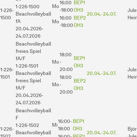
16:00
BEP1
Mo
1-226-1500
-18:00
OH3
1-226-
Jule
Beachvolleyball
20.04.-
24.07.
1500
Hein
16:00
BEP2
fA
Mo
-18:00
OH3
20.04.2026-
24.07.2026
Beachvolleyball
freies Spiel
18:00
BEP1
fA/F
Mo
-
OH3
1-226-1501
20:00
1-226-
Jule
Beachvolleyball
20.04.-
24.07.
1501
Hein
18:00
freies Spiel
BEP2
Mo
-
fA/F
OH3
20:00
20.04.2026-
24.07.2026
Beachvolleyball
F
16:00-
BEP1
Mi
1-226-1502
18:00
OH3
1-226-
Bjö
Beachvolleyball
20.04.-
24.07.
1502
Jul
16:00-
BEP2