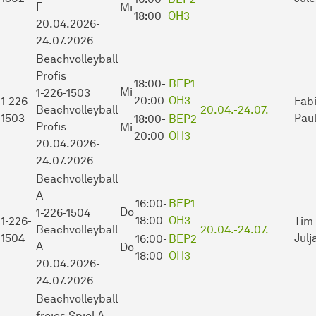
F
Mi
18:00
OH3
20.04.2026-
24.07.2026
Beachvolleyball
Profis
18:00-
BEP1
Mi
1-226-1503
20:00
OH3
1-226-
Fabi
Beachvolleyball
20.04.-
24.07.
1503
Pau
18:00-
BEP2
Profis
Mi
20:00
OH3
20.04.2026-
24.07.2026
Beachvolleyball
A
16:00-
BEP1
Do
1-226-1504
18:00
OH3
1-226-
Tim 
Beachvolleyball
20.04.-
24.07.
1504
Julj
16:00-
BEP2
A
Do
18:00
OH3
20.04.2026-
24.07.2026
Beachvolleyball
freies Spiel A