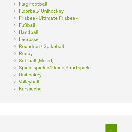
Flag Football
Floorball/ Unihockey
Frisbee - Ultimate Frisbee -
Fußball
Handball
Lacrosse
Roundnet/ Spikeball
Rugby
Softball (Mixed)
Spiele spielen/kleine Sportspiele
Unihockey
Volleyball
Kurssuche
Zum Seit