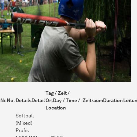
Tag / Zeit /
Nr.
No.
Details
Detail
Ort
Day / Time /
Zeitraum
Duration
Leitu
Location
Softball
(Mixed)
Profis