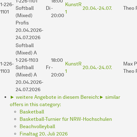
1-226-1101
18:00
1-226-
KunstR
Softball
Di
-
20.04.-
24.07.
Theo 
1101
1
(Mixed)
20:00
Profis
20.04.2026-
24.07.2026
Softball
(Mixed)
A
1-226-1103
18:00
1-226-
KunstR
Max P
Softball
Fr
-
20.04.-
24.07.
1103
1
Theo 
(Mixed) A
20:00
20.04.2026-
24.07.2026
► weitere Angebote in diesem Bereich:
► similar
offers in this category:
Basketball
Basketball-Turnier für NRW-Hochschulen
Beachvolleyball
Finaltag 20. Juli 2026