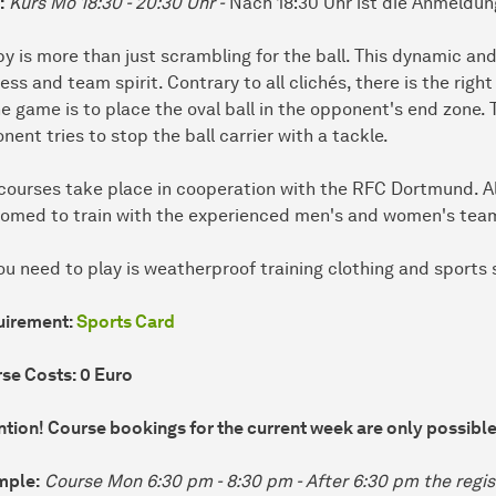
:
Kurs Mo 18:30 - 20:30 Uhr -
Nach 18:30 Uhr ist die Anmeldun
y is more than just scrambling for the ball. This dynamic and
ness and team spirit. Contrary to all clichés, there is the rig
he game is to place the oval ball in the opponent's end zone
nent tries to stop the ball carrier with a tackle.
courses take place in cooperation with the RFC Dortmund. All
omed to train with the experienced men's and women's tea
you need to play is weatherproof training clothing and sports
uirement:
Sports Card
se Costs: 0 Euro
ntion! Course bookings for the current week are only possible 
mple:
Course Mon 6:30 pm - 8:30 pm - After 6:30 pm the regist