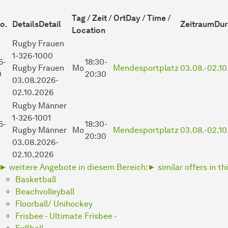
Tag / Zeit / Ort
Day / Time /
o.
Details
Detail
Zeitraum
Dur
Location
Rugby
Frauen
1-326-1000
6-
18:30-
Rugby Frauen
Mo
Mendesportplatz
03.08.-
02.10
0
20:30
03.08.2026-
02.10.2026
Rugby
Männer
1-326-1001
6-
18:30-
Rugby Männer
Mo
Mendesportplatz
03.08.-
02.10
20:30
03.08.2026-
02.10.2026
► weitere Angebote in diesem Bereich:
► similar offers in th
Basketball
Beachvolleyball
Floorball/ Unihockey
Frisbee - Ultimate Frisbee -