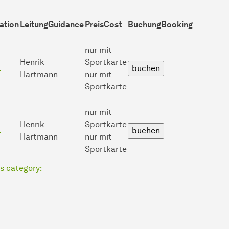
ation
Leitung
Guidance
Preis
Cost
Buchung
Booking
nur mit
Henrik
Sportkarte
.
Hartmann
nur mit
Sportkarte
nur mit
Henrik
Sportkarte
.
Hartmann
nur mit
Sportkarte
is category: