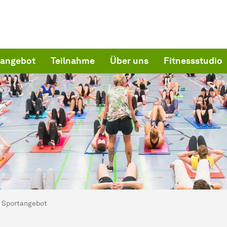
tangebot
Teilnahme
Über uns
Fitnessstudio
ind hier:
chschulsport
Sportangebot