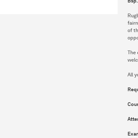
Bsp.
Rugb
fair
of t
oppo
The 
welc
All 
Req
Cour
Atte
Exa