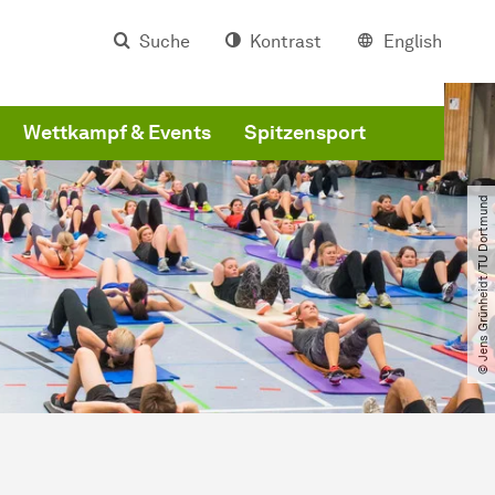
Suche
Kontrast
English
Wettkampf & Events
Spitzensport
© Jens Grünheidt​/​TU Dortmund