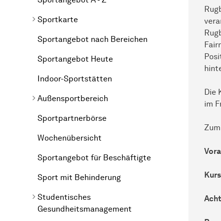
Rug
Sportkarte
vera
Rugb
Sportangebot nach Bereichen
Fair
Posi
Sportangebot Heute
hint
Indoor-Sportstätten
Die 
Außensportbereich
im F
Sportpartnerbörse
Zum 
Wochenübersicht
Vora
Sportangebot für Beschäftigte
Kurs
Sport mit Behinderung
Studentisches
Acht
Gesundheitsmanagement