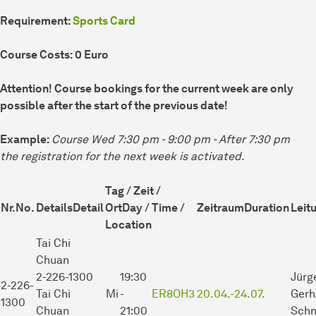
Requirement:
Sports Card
Course Costs: 0 Euro
Attention! Course bookings for the current week are only
possible after the start of the previous date!
Example:
Course Wed 7:30 pm - 9:00 pm - After 7:30 pm
the registration for the next week is activated.
Tag / Zeit /
Nr.
No.
Details
Detail
Ort
Day / Time /
Zeitraum
Duration
Leit
Location
Tai Chi
Chuan
2-226-1300
19:30
Jürg
2-226-
Tai Chi
Mi
-
ER8OH3
20.04.-
24.07.
Gerh
1300
Chuan
21:00
Schn