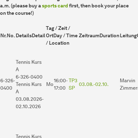
a.m. (please buy a
sports card
first, then book your place
on the course!)
Tag / Zeit /
Nr.
No.
Details
Detail
Ort
Day / Time
Zeitraum
Duration
Leitung
/ Location
Tennis Kurs
A
6-326-0400
6-326-
16:00-
TP3
Marvin
Tennis Kurs
Mo
03.08.-
02.10.
0400
17:00
SP
Zimmer
A
03.08.2026-
02.10.2026
Tennis Kurs