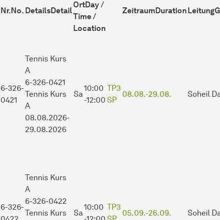
Ort
Day /
Nr.
No.
Details
Detail
Zeitraum
Duration
Leitung
G
Time /
Location
Tennis Kurs
A
6-326-0421
6-326-
10:00
TP3
Tennis Kurs
Sa
08.08.-
29.08.
Soheil Da
0421
-12:00
SP
A
08.08.2026-
29.08.2026
Tennis Kurs
A
6-326-0422
6-326-
10:00
TP3
Tennis Kurs
Sa
05.09.-
26.09.
Soheil Da
0422
-12:00
SP