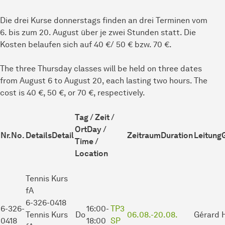
Die drei Kurse donnerstags finden an drei Terminen vom
6. bis zum 20. August über je zwei Stunden statt. Die
Kosten belaufen sich auf 40 €/ 50 € bzw. 70 €.
The three Thursday classes will be held on three dates
from August 6 to August 20, each lasting two hours. The
cost is 40 €, 50 €, or 70 €, respectively.
Tag / Zeit /
Ort
Day /
Nr.
No.
Details
Detail
Zeitraum
Duration
Leitung
Time /
Location
Tennis Kurs
fA
6-326-0418
6-326-
16:00-
TP3
Tennis Kurs
Do
06.08.-
20.08.
Gérard 
0418
18:00
SP