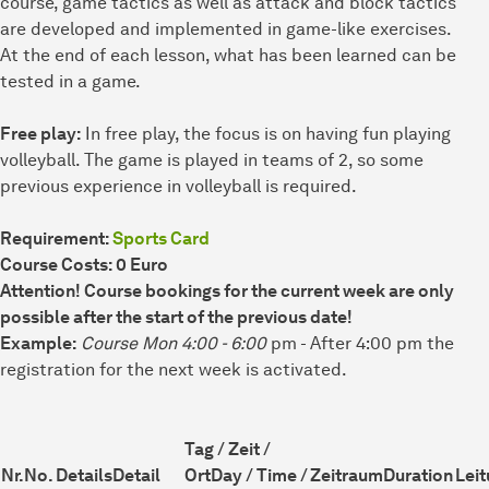
course, game tactics as well as attack and block tactics
are developed and implemented in game-like exercises.
At the end of each lesson, what has been learned can be
tested in a game.
Free play:
In free play, the focus is on having fun playing
volleyball. The game is played in teams of 2, so some
previous experience in volleyball is required.
Requirement:
Sports Card
Course Costs: 0 Euro
Attention! Course bookings for the current week are only
possible after the start of the previous date!
Example:
Course Mon 4:00 - 6:00
pm - After 4:00 pm the
registration for the next week is activated.
Tag / Zeit /
Nr.
No.
Details
Detail
Ort
Day / Time /
Zeitraum
Duration
Lei