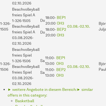
02.10.2026
Beachvolleyball
freies Spiel A
18:00-
BEP1
Do
1-326-1505
20:00
OH3
1-326-
Bjö
Beachvolleyball
03.08.-
02.10.
1505
Julj
18:00-
BEP2
freies Spiel A
Do
20:00
OH3
03.08.2026-
02.10.2026
Beachvolleyball
freies Spiel
11:00-
BEP1
Sa
1-326-1506
13:00
OH3
1-326-
Bjö
Beachvolleyball
03.08.-
02.10.
1506
Pau
11:00-
BEP2
freies Spiel
Sa
13:00
OH3
03.08.2026-
02.10.2026
► weitere Angebote in diesem Bereich:
► similar
offers in this category:
Basketball