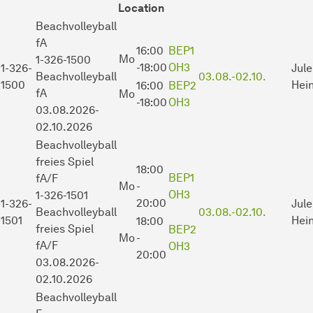
Location
Beachvolleyball
fA
16:00
BEP1
Mo
1-326-1500
-18:00
OH3
1-326-
Jule
Beachvolleyball
03.08.-
02.10.
1500
Hein
16:00
BEP2
fA
Mo
-18:00
OH3
03.08.2026-
02.10.2026
Beachvolleyball
freies Spiel
18:00
BEP1
fA/F
Mo
-
OH3
1-326-1501
20:00
1-326-
Jule
Beachvolleyball
03.08.-
02.10.
1501
Hein
18:00
freies Spiel
BEP2
Mo
-
fA/F
OH3
20:00
03.08.2026-
02.10.2026
Beachvolleyball