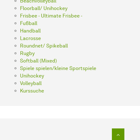
Beachvolleyball
Floorball/ Unihockey
Frisbee - Ultimate Frisbee -
Fußball
Handball
Lacrosse
Roundnet/ Spikeball
Rugby
Softball (Mixed)
Spiele spielen/kleine Sportspiele
Unihockey
Volleyball
Kurssuche
Zum Seit