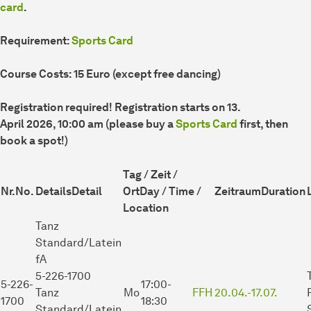
card
.
Requirement:
Sports Card
Course Costs: 15 Euro (except free dancing)
Registration required! Registration starts on 13.
April 2026, 10:00 am (please buy a
Sports Card
first, then
book a spot!)
Tag / Zeit /
Nr.
No.
Details
Detail
Ort
Day / Time /
Zeitraum
Duration
Location
Tanz
Standard/Latein
fA
5-226-1700
5-226-
17:00-
Tanz
Mo
FFH
20.04.-
17.07.
1700
18:30
Standard/Latein