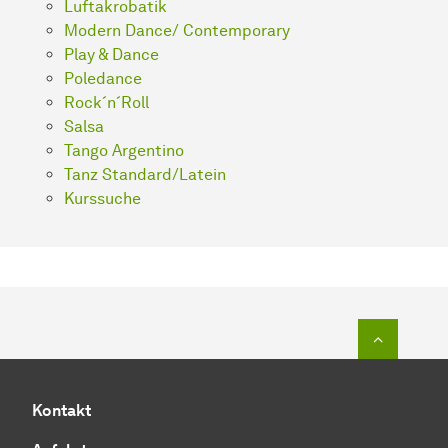
Luftakrobatik
Modern Dance/ Contemporary
Play & Dance
Poledance
Rock´n´Roll
Salsa
Tango Argentino
Tanz Standard/Latein
Kurssuche
Zum Seit
Kontakt