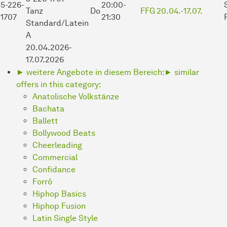
5-226-
20:00-
Tanz
Do
FFG
20.04.-
17.07.
1707
21:30
Standard/Latein
A
20.04.2026-
17.07.2026
► weitere Angebote in diesem Bereich:
► similar
offers in this category:
Anatolische Volkstänze
Bachata
Ballett
Bollywood Beats
Cheerleading
Commercial
Confidance
Forró
Hiphop Basics
Hiphop Fusion
Latin Single Style