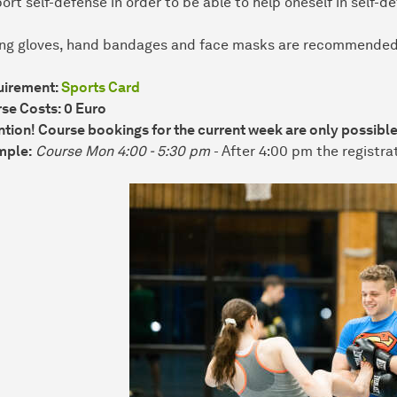
ort self-defense in order to be able to help oneself in self-d
ng gloves, hand bandages and face masks are recommended f
uirement:
Sports Card
se Costs: 0 Euro
ntion! Course bookings for the current week are only possible 
mple:
Course Mon 4:00 - 5:30 pm
- After 4:00 pm the registra