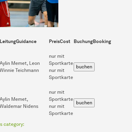
Leitung
Guidance
Preis
Cost
Buchung
Booking
nur mit
Aylin Memet, Leon
Sportkarte
Winnie Teichmann
nur mit
Sportkarte
nur mit
Aylin Memet,
Sportkarte
Waldemar Nidens
nur mit
Sportkarte
is category: