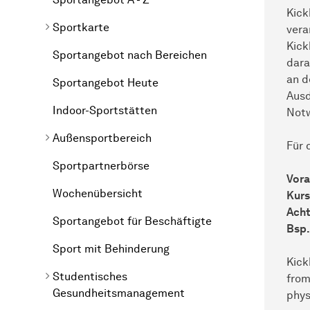
Kic
Sportkarte
vera
Kick
Sportangebot nach Bereichen
dara
an d
Sportangebot Heute
Ausd
Indoor-Sportstätten
Notw
Außensportbereich
Für 
Sportpartnerbörse
Vora
Wochenübersicht
Kurs
Acht
Sportangebot für Beschäftigte
Bsp.
Sport mit Behinderung
Kick
Studentisches
from
Gesundheitsmanagement
phys