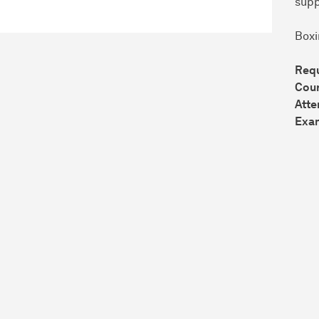
supp
Boxi
Req
Cour
Atte
Exa