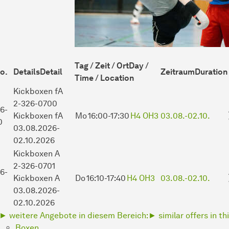
Tag / Zeit / Ort
Day /
o.
Details
Detail
Zeitraum
Duration
Time / Location
Kickboxen
fA
2-326-0700
6-
Kickboxen fA
Mo
16:00-17:30
H4 OH3
03.08.-
02.10.
0
03.08.2026-
02.10.2026
Kickboxen
A
2-326-0701
6-
Kickboxen A
Do
16:10-17:40
H4 OH3
03.08.-
02.10.
1
03.08.2026-
02.10.2026
► weitere Angebote in diesem Bereich:
► similar offers in th
Boxen