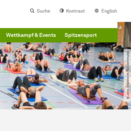
Suche
Kontrast
English
Wettkampf & Events
Spitzensport
© Jens Grünheidt​/​TU Dortmund