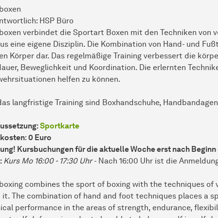
kboxen
ntwortlich: HSP Büro
boxen verbindet die Sportart Boxen mit den Techniken von 
us eine eigene Disziplin. Die Kombination von Hand- und Fuß
en Körper dar. Das regelmäßige Training verbessert die körpe
auer, Beweglichkeit und Koordination. Die erlernten Technike
ehrsituationen helfen zu können.
das langfristige Training sind Boxhandschuhe, Handbandag
ussetzung:
Sportkarte
kosten
:
0 Euro
ung! Kursbuchungen für die aktuelle Woche erst nach Beginn
:
Kurs Mo 16:00 - 17:30 Uhr
- Nach 16:00 Uhr ist die Anmeldun
boxing combines the sport of boxing with the techniques of v
 it. The combination of hand and foot techniques places a sp
ical performance in the areas of strength, endurance, flexibi