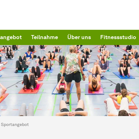
tangebot
Teilnahme
Über uns
Fitnessstudio
ind hier:
chschulsport
Sportangebot