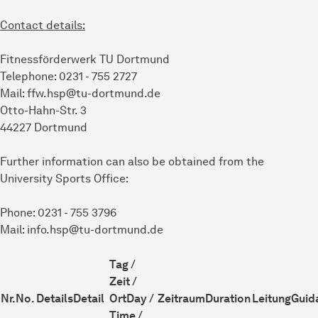
Contact details:
Fitnessförderwerk TU Dortmund
Telephone: 0231 - 755 2727
Mail: ffw.hsp@tu-dortmund.de
Otto-Hahn-Str. 3
44227 Dortmund
Further information can also be obtained from the
University Sports Office:
Phone: 0231 - 755 3796
Mail: info.hsp@tu-dortmund.de
Tag /
Zeit /
Nr.
No.
Details
Detail
Ort
Day /
Zeitraum
Duration
Leitung
Guid
Time /