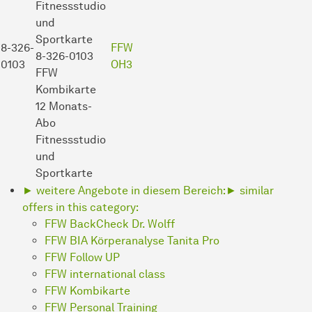
Fitnessstudio
und
Sportkarte
8-326-
FFW
8-326-0103
0103
OH3
FFW
Kombikarte
12 Monats-
Abo
Fitnessstudio
und
Sportkarte
► weitere Angebote in diesem Bereich:
► similar
offers in this category:
FFW BackCheck Dr. Wolff
FFW BIA Körperanalyse Tanita Pro
FFW Follow UP
FFW international class
FFW Kombikarte
FFW Personal Training