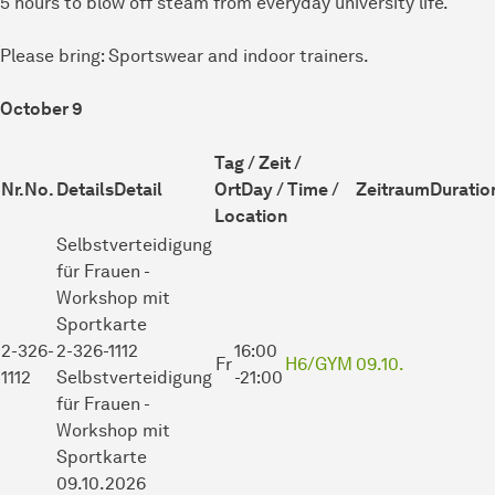
5 hours to blow off steam from everyday university life.
Please bring: Sportswear and indoor trainers.
October 9
Tag / Zeit /
Nr.
No.
Details
Detail
Ort
Day / Time /
Zeitraum
Duratio
Location
Selbstverteidigung
für Frauen -
Workshop
mit
Sportkarte
2-326-
2-326-1112
16:00
Fr
H6/GYM
09.10.
1112
Selbstverteidigung
-21:00
für Frauen -
Workshop mit
Sportkarte
09.10.2026