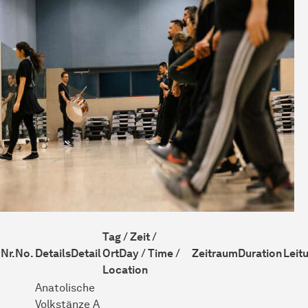
Tag / Zeit /
Nr.
No.
Details
Detail
Ort
Day / Time /
Zeitraum
Duration
Leit
Location
Anatolische
Volkstänze
A