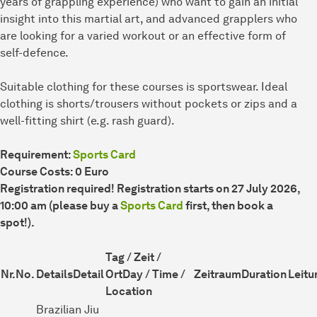
years of grappling experience) who want to gain an initial
insight into this martial art, and advanced grapplers who
are looking for a varied workout or an effective form of
self-defence.
Suitable clothing for these courses is sportswear. Ideal
clothing is shorts/trousers without pockets or zips and a
well-fitting shirt (e.g. rash guard).
Requirement:
Sports Card
Course Costs: 0 Euro
Registration required! Registration starts on 27 July 2026,
10:00 am (please buy a
Sports Card
first, then book a
spot!).
Tag / Zeit /
Nr.
No.
Details
Detail
Ort
Day / Time /
Zeitraum
Duration
Leitu
Location
Brazilian Jiu