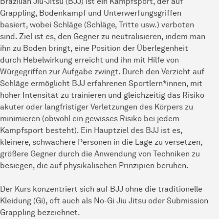
Brazilian Jiu-Jitsu (BJJ) ist ein Kampfsport, der auf
Grappling, Bodenkampf und Unterwerfungsgriffen
basiert, wobei Schläge (Schläge, Tritte usw.) verboten
sind. Ziel ist es, den Gegner zu neutralisieren, indem man
ihn zu Boden bringt, eine Position der Überlegenheit
durch Hebelwirkung erreicht und ihn mit Hilfe von
Würgegriffen zur Aufgabe zwingt. Durch den Verzicht auf
Schläge ermöglicht BJJ erfahrenen Sportlern*innen, mit
hoher Intensität zu trainieren und gleichzeitig das Risiko
akuter oder langfristiger Verletzungen des Körpers zu
minimieren (obwohl ein gewisses Risiko bei jedem
Kampfsport besteht). Ein Hauptziel des BJJ ist es,
kleinere, schwächere Personen in die Lage zu versetzen,
größere Gegner durch die Anwendung von Techniken zu
besiegen, die auf physikalischen Prinzipien beruhen.
Der Kurs konzentriert sich auf BJJ ohne die traditionelle
Kleidung (Gi), oft auch als No-Gi Jiu Jitsu oder Submission
Grappling bezeichnet.