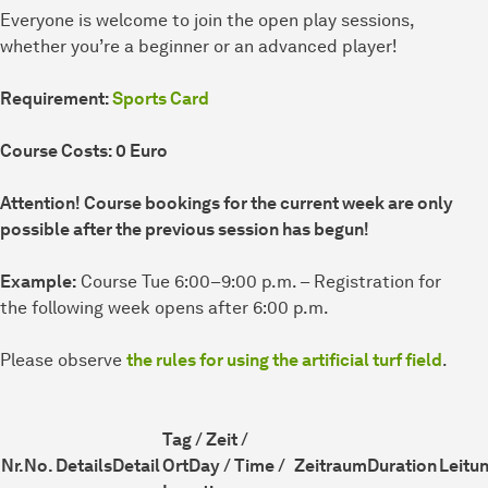
Everyone is welcome to join the open play sessions,
whether you’re a beginner or an advanced player!
Requirement:
Sports Card
Course Costs: 0 Euro
Attention! Course bookings for the current week are only
possible after the previous session has begun!
Example:
Course Tue 6:00–9:00 p.m. – Registration for
the following week opens after 6:00 p.m.
Please observe
the rules for using the artificial turf field
.
Tag / Zeit /
Nr.
No.
Details
Detail
Ort
Day / Time /
Zeitraum
Duration
Leitu