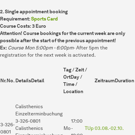
2. Single appointment booking
Requirement:
Sports Card
Course Costs: 3 Euro
Attention! Course bookings for the current week are only
possible after the start of the previous appointment!
Ex:
Course Mon 5:00pm - 6
:00pm
- After 5pm the
registration for the next week is activated.
Tag / Zeit /
Ort
Day /
Nr.
No.
Details
Detail
Zeitraum
Duration
Time /
Location
Calisthenics
Einzelterminbuchung
3-326-0801
17:00
3-326-
Calisthenics
Mo
-
TUp
03.08.-
02.10.
0801