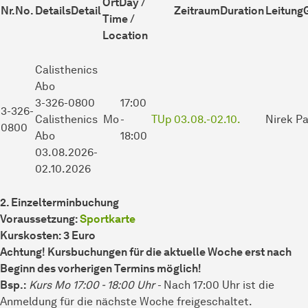
Ort
Day /
Nr.
No.
Details
Detail
Zeitraum
Duration
Leitung
Time /
Location
Calisthenics
Abo
3-326-0800
17:00
3-326-
Calisthenics
Mo
-
TUp
03.08.-
02.10.
Nirek Pa
0800
Abo
18:00
03.08.2026-
02.10.2026
2. Einzelterminbuchung
Voraussetzung:
Sportkarte
Kurskosten: 3 Euro
Achtung! Kursbuchungen für die aktuelle Woche erst nach
Beginn des vorherigen Termins möglich!
Bsp.:
Kurs Mo 17:00 - 18:00 Uhr
- Nach 17:00 Uhr ist die
Anmeldung für die nächste Woche freigeschaltet.