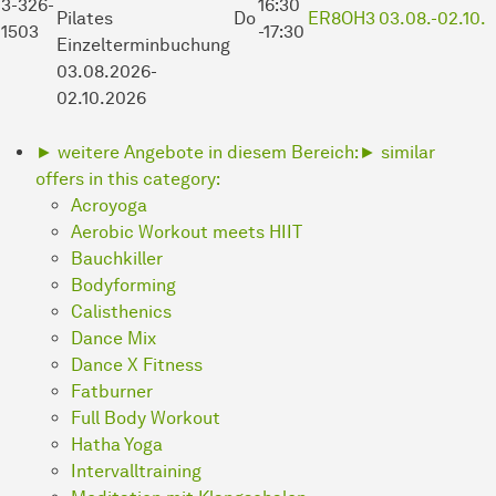
3-326-
16:30
Pilates
Do
ER8OH3
03.08.-
02.10.
1503
-17:30
Einzelterminbuchung
03.08.2026-
02.10.2026
► weitere Angebote in diesem Bereich:
► similar
offers in this category:
Acroyoga
Aerobic Workout meets HIIT
Bauchkiller
Bodyforming
Calisthenics
Dance Mix
Dance X Fitness
Fatburner
Full Body Workout
Hatha Yoga
Intervalltraining