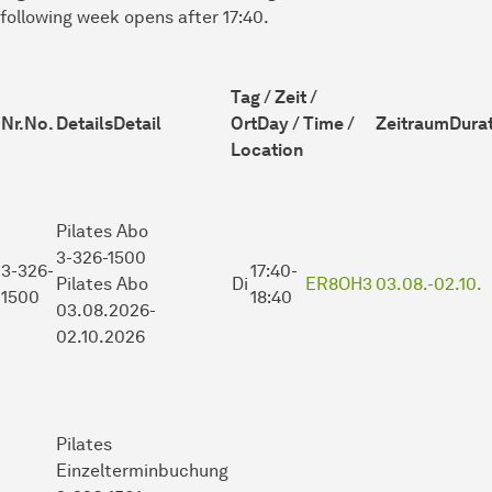
following week opens after 17:40.
Tag / Zeit /
Nr.
No.
Details
Detail
Ort
Day / Time /
Zeitraum
Dura
Location
Pilates
Abo
3-326-1500
3-326-
17:40-
Pilates Abo
Di
ER8OH3
03.08.-
02.10.
1500
18:40
03.08.2026-
02.10.2026
Pilates
Einzelterminbuchung