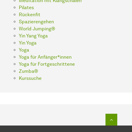
Meditation mit Klangschalen
Pilates
Rückenfit
Spazierengehen
World Jumping®
Yin Yang Yoga
Yin Yoga
Yoga
Yoga für Anfänger*innen
Yoga für Fortgeschrittene
Zumba®
Kurssuche
Zum Seit