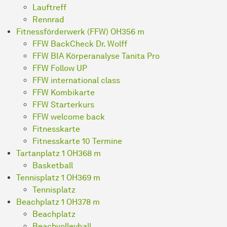
Lauftreff
Rennrad
Fitnessförderwerk (FFW) OH3
56 m
FFW BackCheck Dr. Wolff
FFW BIA Körperanalyse Tanita Pro
FFW Follow UP
FFW international class
FFW Kombikarte
FFW Starterkurs
FFW welcome back
Fitnesskarte
Fitnesskarte 10 Termine
Tartanplatz 1 OH3
68 m
Basketball
Tennisplatz 1 OH3
69 m
Tennisplatz
Beachplatz 1 OH3
78 m
Beachplatz
Beachvolleyball