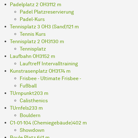
Padelplatz 2 OH3
112 m
Padel Platzreservierung
Padel-Kurs
Tennisplatz 3 OH3 (Sand)
121 m
Tennis Kurs
Tennisplatz 2 OH3
130 m
Tennisplatz
Laufbahn OH3
152 m
Lauftreff Intervalltraining
Kunstrasenplatz OH3
174 m
Frisbee - Ultimate Frisbee -
Fußball
TUrnpunkt
203 m
Calisthenics
TUrnfels
233 m
Bouldern
C1-01-104 (Chemiegebäude)
402 m
Showdown
Boule Platz
641 m