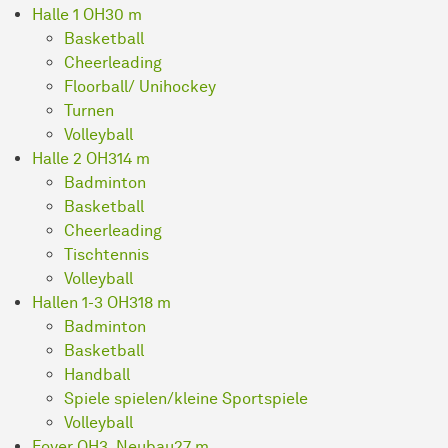
Halle 1 OH3
0 m
Basketball
Cheerleading
Floorball/ Unihockey
Turnen
Volleyball
Halle 2 OH3
14 m
Badminton
Basketball
Cheerleading
Tischtennis
Volleyball
Hallen 1-3 OH3
18 m
Badminton
Basketball
Handball
Spiele spielen/kleine Sportspiele
Volleyball
Foyer OH3, Neubau
27 m