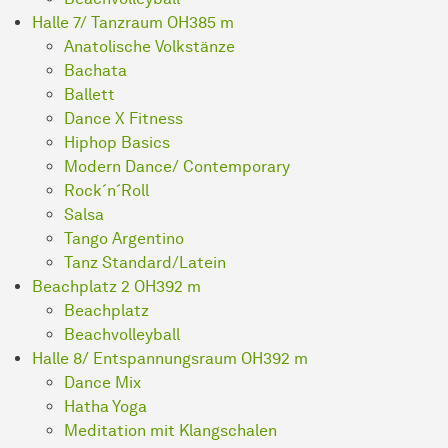
Halle 7/ Tanzraum OH3
85 m
Anatolische Volkstänze
Bachata
Ballett
Dance X Fitness
Hiphop Basics
Modern Dance/ Contemporary
Rock´n´Roll
Salsa
Tango Argentino
Tanz Standard/Latein
Beachplatz 2 OH3
92 m
Beachplatz
Beachvolleyball
Halle 8/ Entspannungsraum OH3
92 m
Dance Mix
Hatha Yoga
Meditation mit Klangschalen