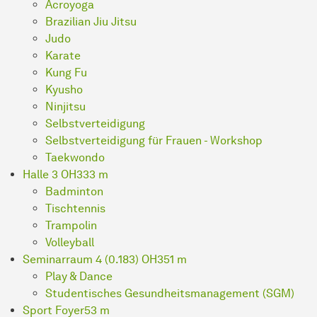
Acroyoga
Brazilian Jiu Jitsu
Judo
Karate
Kung Fu
Kyusho
Ninjitsu
Selbstverteidigung
Selbstverteidigung für Frauen - Workshop
Taekwondo
Halle 3 OH3
33 m
Badminton
Tischtennis
Trampolin
Volleyball
Seminarraum 4 (0.183) OH3
51 m
Play & Dance
Studentisches Gesundheitsmanagement (SGM)
Sport Foyer
53 m